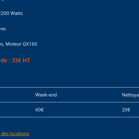
2200 Watts
res
res, Moteur GX160
 de : 33€ HT
Week-end
Nettoya
60€
20€
e des locations