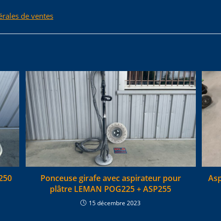
érales de ventes
250
Ponceuse girafe avec aspirateur pour
Asp
plâtre LEMAN POG225 + ASP255
15 décembre 2023