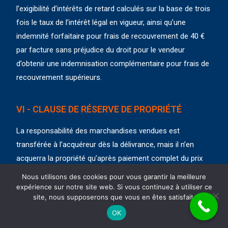
l’exigibilité d’intérêts de retard calculés sur la base de trois
fois le taux de l’intérêt légal en vigueur, ainsi qu’une
indemnité forfaitaire pour frais de recouvrement de 40 €
par facture sans préjudice du droit pour le vendeur
d’obtenir une indemnisation complémentaire pour frais de
recouvrement supérieurs.
VI - CLAUSE DE RÉSERVE DE PROPRIÉTÉ
La responsabilité des marchandises vendues est
transférée à l’acquéreur dès la délivrance, mais il n’en
acquerra la propriété qu’après paiement complet du prix
en principal, frais et accessoires. En cas de revendication,
Nous utilisons des cookies pour vous garantir la meilleure
la dépréciation des marchandises, quelle qu’en soit la
expérience sur notre site web. Si vous continuez à utiliser ce
site, nous supposerons que vous en êtes satisfait.
cause, restera à la charge de l’acquéreur.
OK