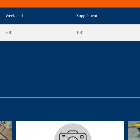
Week-end
Supplément
50€
10€