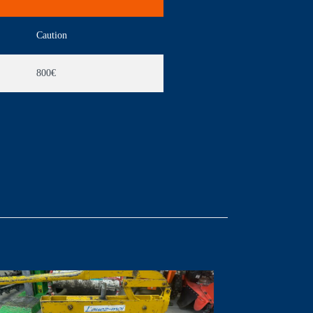
Caution
800€